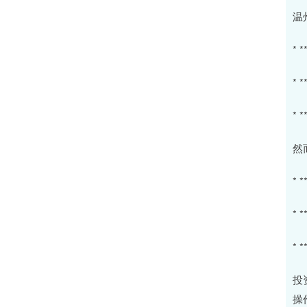
温
*
*
*
然
*
*
*
投
操