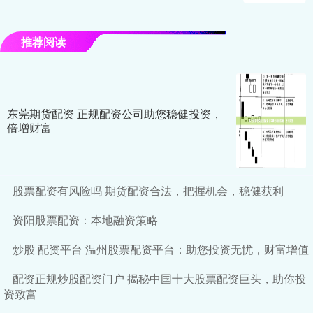
推荐阅读
东莞期货配资 正规配资公司助您稳健投资，
倍增财富
股票配资有风险吗 期货配资合法，把握机会，稳健获利
资阳股票配资：本地融资策略
炒股 配资平台 温州股票配资平台：助您投资无忧，财富增值
配资正规炒股配资门户 揭秘中国十大股票配资巨头，助你投
资致富