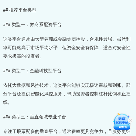
## 推荐平台类型
### 类型一：券商系配资平台
这类平台通常由大型券商或金融集团控股，合规性最强。虽然利
率可能略高于市场平均水平，但资金安全有保障，适合对安全性
要求极高的投资者。
### 类型二：金融科技型平台
依托大数据和风控技术，这类平台能够实现极速审核和到账。部
分平台还提供智能化风控服务，帮助投资者控制杠杆比例和止损
线。
### 类型三：垂直领域专业平台
专注于股票配资的垂直平台，通常费率更具竞争力，且服务更细